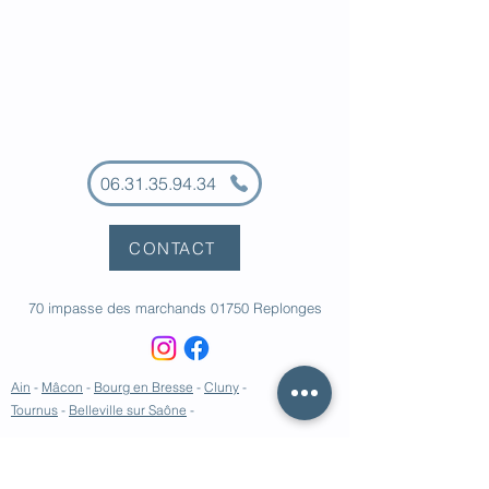
06.31.35.94.34
CONTACT
70 impasse des marchands 01750 Replonges
Ain
-
Mâcon
-
Bourg en Bresse
-
Cluny
-
Tournus
-
Belleville sur Saône
-
© 2023 par Cohérence Canine.
Mentions légales