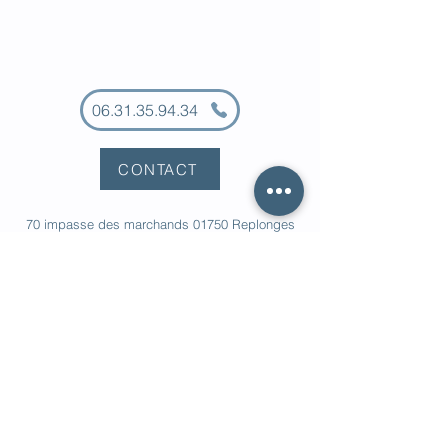
06.31.35.94.34
CONTACT
70 impasse des marchands 01750 Replonges
Ain
-
Mâcon
-
Bourg en Bresse
-
Cluny
-
Tournus
-
Belleville sur Saône
-
© 2023 par Cohérence Canine.
Mentions légales
Politique de confidentialité