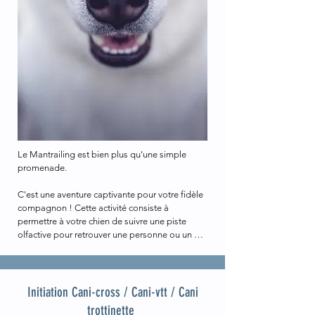
Les dates des séances sont disponibles sur la 
page Facebook de Cohérence Canine.
Le Mantrailing est bien plus qu'une simple 
promenade.

C'est une aventure captivante pour votre fidèle 
compagnon ! Cette activité consiste à 
permettre à votre chien de suivre une piste 
olfactive pour retrouver une personne ou un 
objet. Non seulement c'est amusant pour votre 
chien, mais c'est aussi incroyablement 
bénéfique pour son bien-être physique et 
mental.
Initiation Cani-cross / Cani-vtt / Cani
trottinette