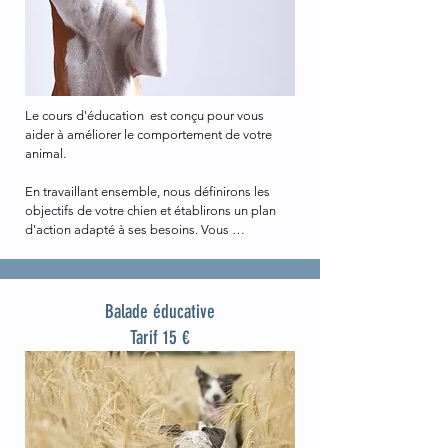
Le cours d'éducation  est conçu pour vous 
aider à améliorer le comportement de votre 
animal. 

En travaillant ensemble, nous définirons les 
objectifs de votre chien et établirons un plan 
d'action adapté à ses besoins. Vous 
apprendrez les techniques d'entraînement les 
plus efficaces pour renforcer les 
comportements positifs et gérer les 
comportements indésirables. Le but est de 
Balade éducative
vous aider à établir une relation de confiance 
Tarif 15 €
avec votre chien pour qu'il puisse s'épanouir et 
devenir un membre heureux de votre famille.