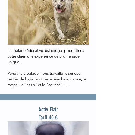
La  balade éducative  est conçue pour offrir à 
votre chien une expérience de promenade 
unique. 

Pendant la balade, nous travaillons sur des 
ordres de base tels que la marche en laisse, le 
rappel, le "assis" et le "couché"...

En plus d'apprendre ces ordres, votre chien 
aura également la possibilité de socialiser avec 
d'autres chiens. Nous adaptons chaque balade 
Activ'Flair
en fonction de la personnalité de chaque chien, 
Tarif 40 €
afin que tous les participants puissent profiter 
pleinement de la promenade.
