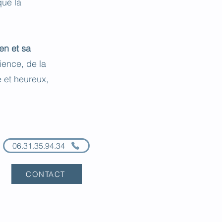
que la
en et sa
ience, de la
é et heureux,
06.31.35.94.34
CONTACT