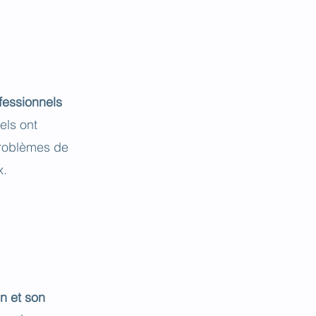
fessionnels
els ont
problèmes de
x.
en et son