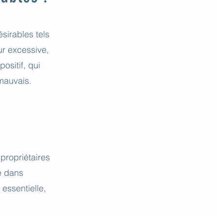
ésirables
tels
ur excessive,
ositif, qui
mauvais.
 propriétaires
ie dans
essentielle,