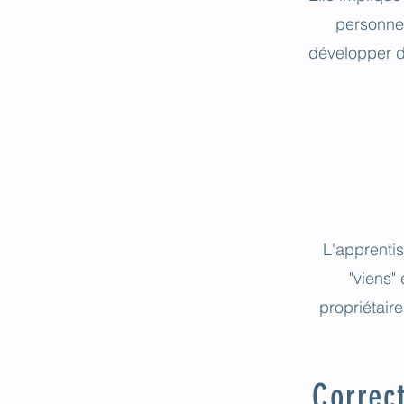
personnes
développer d
L'apprentis
"viens"
propriétair
Correc