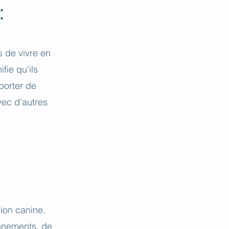
:
 de vivre en
fie qu'ils
porter de
vec d'autres
ion canine.
onnements, de