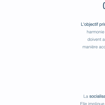
L'
objectif pr
harmonie 
doivent 
manière acc
La
socialis
Elle implique