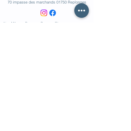
70 impasse des marchands 01750 Replonges
Ain
-
Mâcon
-
Bourg en Bresse
-
Cluny
-
Tournus
-
Belleville sur Saône
-
© 2023 par Cohérence Canine.
Mentions légales
Politique de confidentialité
Cookies